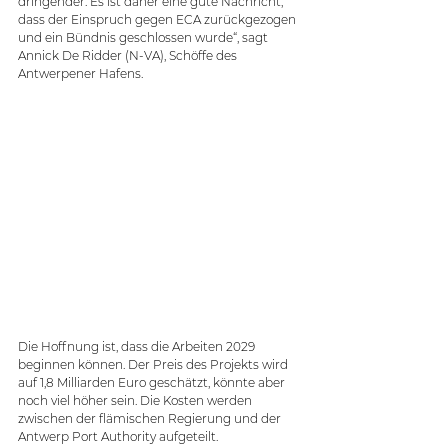
dringender. Es ist daher eine gute Nachricht, 
dass der Einspruch gegen ECA zurückgezogen 
und ein Bündnis geschlossen wurde“, sagt 
Annick De Ridder (N-VA), Schöffe des 
Antwerpener Hafens.
Die Hoffnung ist, dass die Arbeiten 2029 
beginnen können. Der Preis des Projekts wird 
auf 1,8 Milliarden Euro geschätzt, könnte aber 
noch viel höher sein. Die Kosten werden 
zwischen der flämischen Regierung und der 
Antwerp Port Authority aufgeteilt.