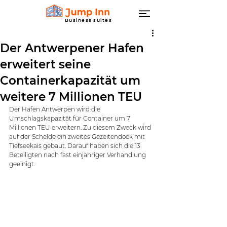
Business suites
Der Antwerpener Hafen
erweitert seine
Containerkapazität um
weitere 7 Millionen TEU
Der Hafen Antwerpen wird die 
Umschlagskapazität für Container um 7 
Millionen TEU erweitern. Zu diesem Zweck wird 
auf der Schelde ein zweites Gezeitendock mit 
Tiefseekais gebaut. Darauf haben sich die 13 
Beteiligten nach fast einjähriger Verhandlung 
geeinigt.