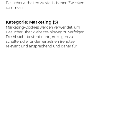
Besucherverhalten zu statistischen Zwecken
sammeln.
Kategorie: Marketing (5)
Marketing-Cookies werden verwendet, um
Besucher über Websites hinweg zu verfolgen.
Die Absicht besteht darin, Anzeigen zu
schalten, die für den einzelnen Benutzer
relevant und ansprechend und daher für
Publisher und Drittwerbetreibende wertvoller
sind.
Name: svSession
Anbieter: jumpinn.be
Typ: HTTP
Ablauffrist: 2 Jahre
Beschreibung: Verfolgt einen Besucher auf
allen Websites von wix.com. Die gesammelten
Informationen können verwendet werden, um
Werbung für den Besucher relevanter zu
machen.​
Name: _gcl_au
Anbieter:
Google
Typ: HTTP
Ablaufzeitraum: 3 Monate
Beschreibung: Wird von Google AdSense